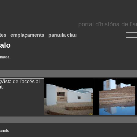
portal d'història de l
tes
emplaçaments
paraula clau
alo
linada
,
lànols