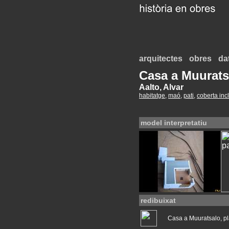
arquitectes
obres
da
Casa a Muurats
Aalto, Alvar
habitatge
,
maó
,
pati
,
coberta inc
model interpretatiu
redibuixat
Casa a Muuratsalo, p