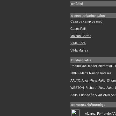
anàlisi
obres relacionades
Casa de camp de maó
Cases Pati
Maison Carrée
Vil·la Erica
Vil·la Mairea
bibliografia
Redibuixat i model interpretatiu r
2007 - Marta Rincón Rivasés
AALTO, Alvar.
Alvar Aalto
. (3 to
WESTON, Richard.
Alvar Aalto
.
Aalto, Fundación Alvar. Alvar Aa
comentaris/assaigs
Alvarez, Fernando. "Alv