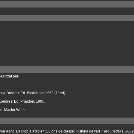
ealitzat per:
mos). Basilea: Ed. Birkhäuser,1963 (1º ed).
 Londres: Ed. Phaidon, 1995.
lto: Master Works.
ar Aalto. La utopía afable" (Guions de classe: Història de l'art i l'arquitectura, 2009