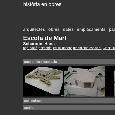
arquitectes
obres
dates
emplaçaments
par
Escola de Marl
Scharoun, Hans
agrupació
,
asimetría
,
edifici docent
,
dinamisme espacial
,
Glaskult
model interpretatiu
redibuixat
anàlisi