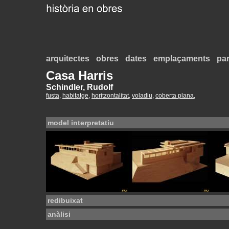
arquitectes
obres
dates
emplaçaments
par
Casa Harris
Schindler, Rudolf
fusta
,
habitatge
,
horitzontalitat
,
voladiu
,
coberta plana
,
model interpretatiu
redibuixat
anàlisi