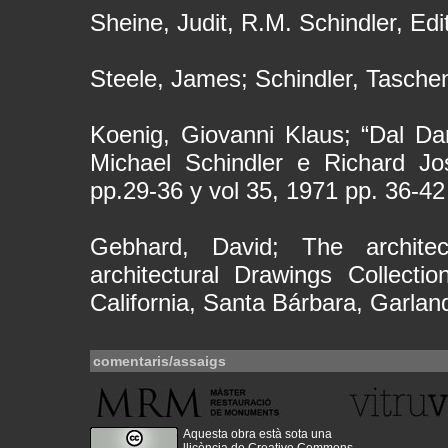
Sheine, Judit, R.M. Schindler, Edi
Steele, James; Schindler, Tasche
Koenig, Giovanni Klaus; “Dal Da
Michael Schindler e Richard Jo
pp.29-36 y vol 35, 1971 pp. 36-42
Gebhard, David; The architec
architectural Drawings Collecti
California, Santa Bárbara, Garla
comentaris/assaigs
Aquesta obra està sota una