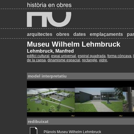
arquitectes
obres
dates
emplaçaments
par
Museu Wilhelm Lehmbruck
Lehmbruck, Manfred
edifici cultural
,
espai universal
,
espiral quadrada
,
forma còncava
,
de la capsa
,
dinamisme espacial
,
rectangle
,
vidre
,
model interpretatiu
redibuixat
Plànols Museu Wilhelm Lehmbruck