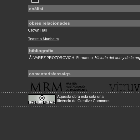
anàlisi
obres relacionades
Crown Hall
Teatre a Manheim
bibliografia
ÁLVAREZ PROZOROVICH, Fernando.
Historia del arte y de la 
comentaris/assaigs
Aquesta obra està sota una
llicència de Creative Commons
.