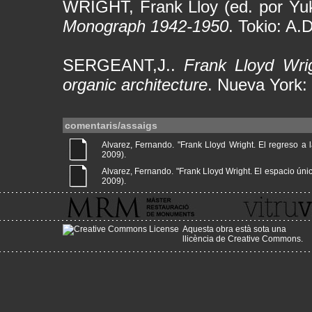
WRIGHT, Frank Lloy (ed. por Yu
Monograph 1942-1950
. Tokio: A.
SERGEANT,J..
Frank Lloyd Wri
organic architecture
. Nueva York:
comentaris/assaigs
Alvarez, Fernando. "Frank Lloyd Wright. El regreso a la
2009).
Alvarez, Fernando. "Frank Lloyd Wright. El espacio único 
2009).
Aquesta obra està sota una
llicència de Creative Commons
.