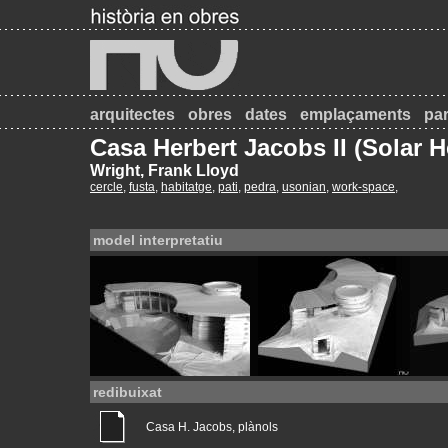
arquitectes
obres
dates
emplaçaments
par
Casa Herbert Jacobs II (Solar 
Wright, Frank Lloyd
cercle
,
fusta
,
habitatge
,
pati
,
pedra
,
usonian
,
work-space
,
model interpretatiu
redibuixat
Casa H. Jacobs, plànols