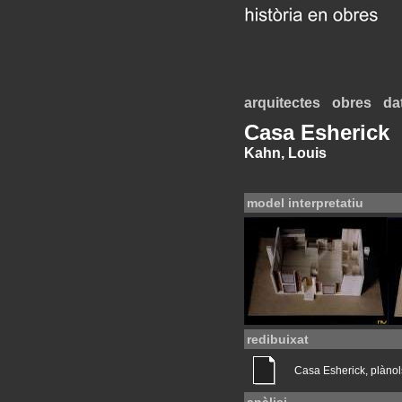
arquitectes
obres
da
Casa Esherick
Kahn, Louis
model interpretatiu
redibuixat
Casa Esherick, plànol