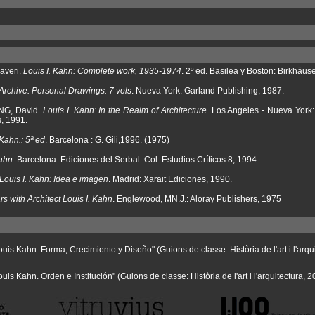
averi.
Louis I. Kahn: Complete work, 1935-1974
. 2º ed. Basilea y Boston: Birkhäuse
Archive: Personal Drawings. 7 vols
. Nueva York: Garland Publishing, 1987.
NG, David.
Louis I. Kahn: In the Realm of Architecture
. Los Angeles - Nueva York
s, 1991.
 Kahn.: 5ª ed
. Barcelona : G. Gili,1996. (1975)
Kahn
. Barcelona: Ediciones del Serbal. Col. Estudios Críticos 8, 1994.
Louis I. Kahn: Idea e imagen
. Madrid: Xarait Ediciones, 1990.
rs with Architect Louis I. Kahn
. Englewood, MN.J.: Aloray Publishers, 1975
uis Kahn. Forma, Crecimiento y Diseño" (Guions de classe: Història de l'art i l'arqu
is Kahn. Orden e Institución" (Guions de classe: Història de l'art i l'arquitectura, 2