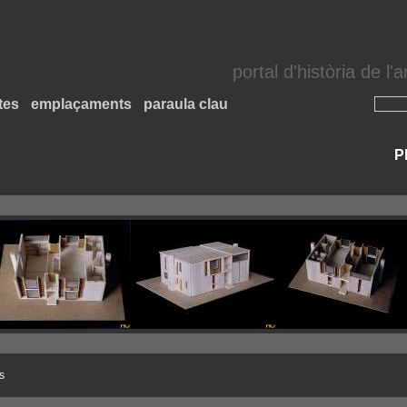
portal d'història de l
tes
emplaçaments
paraula clau
P
s