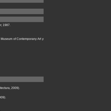
r, 1987.
: Museum of Contemporany Art y
itectura, 2009).
009).