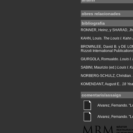
anàlisi
obres relacionades
bibliografia
RONNER, Heinz, y SHARAD, Jh
KAHN, Louis.
The Louis I. Kahn 
BROWNLEE, David B. y DE LO
Rizzoli International Publication
GIURGOLA, Romualdo.
Louis I.
SABINI, Maurizio (ed.)
Louis I. 
NORBERG-SCHULZ, Christian.
KOMENDANT, August E..
18 Yea
comentaris/assaigs
Alvarez, Fernando. "Lo
Alvarez, Fernando. "Lou