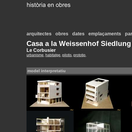
arquitectes
obres
dates
emplaçaments
par
Casa a la Weissenhof Siedlung
Le Corbusier
urbanisme
,
habitatge
,
pilotis
,
prototip
,
model interpretatiu