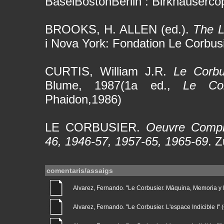
BaselBostonBerlin : Birkhäuserco
BROOKS, H. ALLEN (ed.).
The L
i Nova York: Fondation Le Corbus
CURTIS, William J.R.
Le Corbu
Blume, 1987(1a ed.,
Le Co
Phaidon,1986)
LE CORBUSIER.
Oeuvre Complè
46, 1946-57, 1957-65, 1965-69
. Z
comentaris/assaigs
Alvarez, Fernando. "Le Corbusier. Máquina, Memoria y Nat
Alvarez, Fernando. "Le Corbusier. L'espace Indicible I" (G