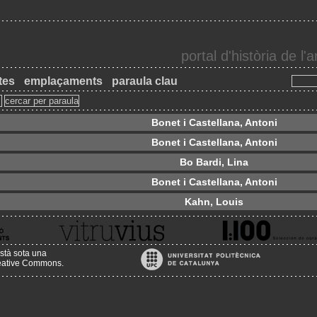
portal d'història de l
tes
emplaçaments
paraula clau
Bonet i Castellana, Antoni
Bonet i Castellana, Antoni
Bo Bardi, Lina
Bonet i Castellana, Antoni
Kahn, Louis
stà sota una
reative Commons
.