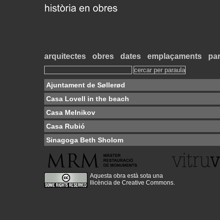
arquitectes
obres
dates
emplaçaments
par
Ajuntament de Søllerød
Casa Lovell in the beach
Casa Melnikov
Casa Rubió
Sinagoga Beth Sholom
Aquesta obra està sota una
llicència de Creative Commons
.