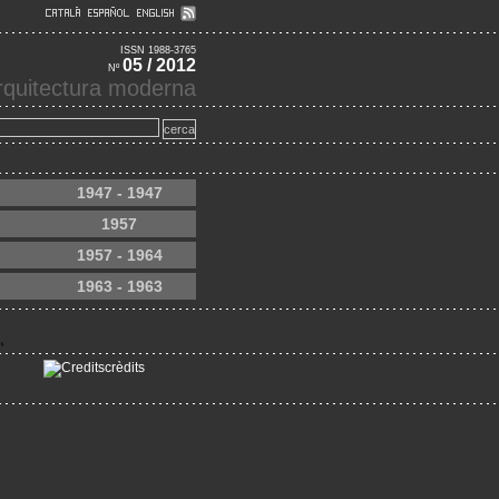
ISSN 1988-3765
05 / 2012
Nº
'arquitectura moderna
1947 - 1947
1957
1957 - 1964
1963 - 1963
crèdits