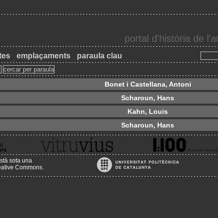
portal d'història de l
tes
emplaçaments
paraula clau
Bonet i Castellana, Antoni
Scharoun, Hans
Kahn, Louis
Scharoun, Hans
stà sota una
reative Commons
.