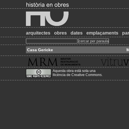
arquitectes
obres
dates
emplaçaments
par
Casa Gericke
M
Aquesta obra està sota una
llicència de Creative Commons
.