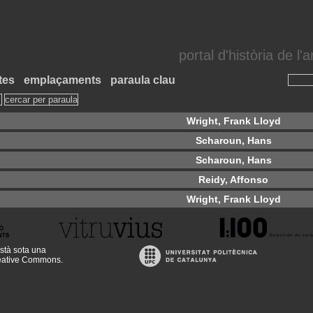
portal d'història de l
tes
emplaçaments
paraula clau
Wright, Frank Lloyd
Scharoun, Hans
Scharoun, Hans
Reidy, Affonso
Wright, Frank Lloyd
stà sota una
reative Commons
.