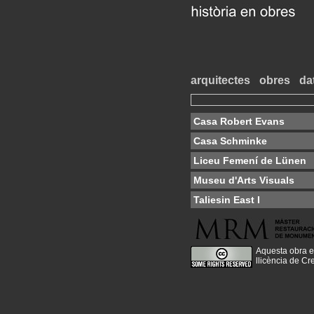
arquitectes
obres
da
Casa Robert Evans
Casa Schminke
Liceu Femení de Lünen
Museu d'Arts Visuals
Taliesin East I
Aquesta obra e
llicència de C