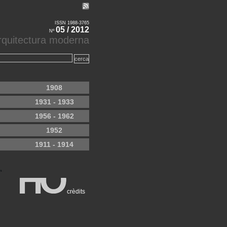
ISSN 1988-3765
05 / 2012
Nº
'arquitectura moderna
1908
1931 - 1933
1956 - 1962
1952
1911 - 1914
crèdits