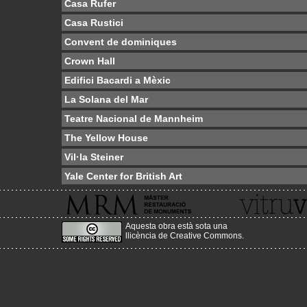
Casa Rufer
Casa Rustici
Convent de dominiques
Crown Hall
Edifici Bacardi a Mèxic
La Solana del Mar
Teatre Nacional de Mannheim
The Yellow House
Vil·la Steiner
Yale Center for British Art
Aquesta obra està sota una
llicència de Creative Commons
.