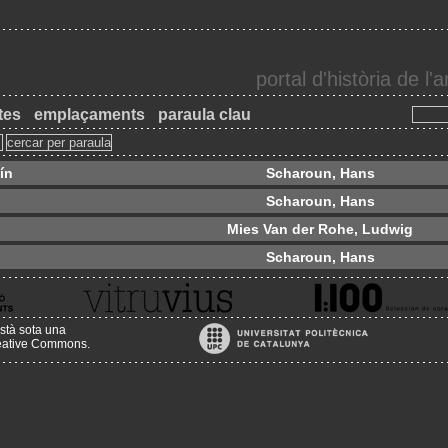
portal d'història de l
tes
emplaçaments
paraula clau
ín
Scharoun, Hans
Scharoun, Hans
Mies Van der Rohe, Ludwig
Scharoun, Hans
stà sota una
reative Commons
.