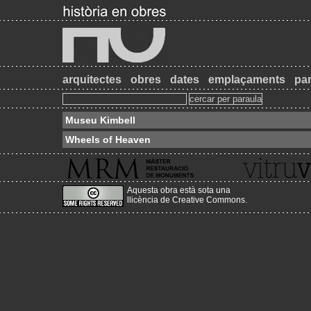
arquitectes
obres
dates
emplaçaments
par
Museu Kimbell
Wheels of Heaven
Aquesta obra està sota una
llicència de Creative Commons
.