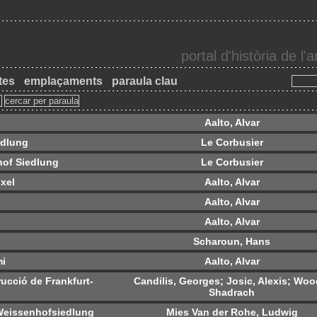
portal d'història de l
tes
emplaçaments
paraula clau
Aalto, Alvar
edlung
Le Corbusier
hof Siedlung
Le Corbusier
xel
Aalto, Alvar
Aalto, Alvar
Aalto, Alvar
Scharoun, Hans
mi
Aalto, Alvar
rucció de Frankfurt-
Candilis, Georges; Josic, Alexis; Woo
Shadrach
a Weissenhofsiedlung
Mies Van der Rohe, Ludwig