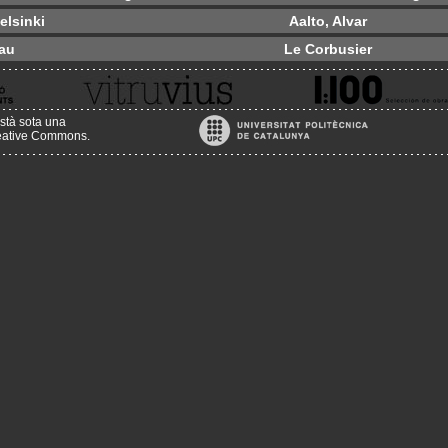
elsinki
Aalto, Alvar
eau
Le Corbusier
stà sota una
reative Commons
.