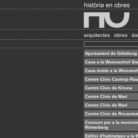
arquitectes
obres
da
Ajuntament de Göteborg
Casa a la Weissenhof Si
Casa doble a la Weissen
Centre Cívic Castrop-Rau
Centre Cívic de Kiruna
Centre Cívic de Marl
Centre Cívic de Marl
Centre Cívic de Rovanie
Concurs per a la reconst
Römerberg
Edifici d'habitatges a l