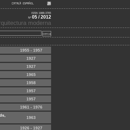
ISSN 1988-3765
05 / 2012
Nº
'arquitectura moderna
1955 - 1957
1927
1927
1965
1958
1957
1957
1961 - 1976
ds,
1963
1926 - 1927