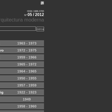
ISSN 1988-3765
05 / 2012
Nº
'arquitectura moderna
k
1963 - 1973
ro
1972 - 1975
k
1959 - 1966
1965 - 1972
1964 - 1965
1950 - 1955
1957 - 1959
ig
1922 - 1923
1949
1958 - 1960