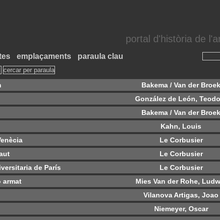
portal d'història de l
tes
emplaçaments
paraula clau
n
Bakema / Van der Broe
González de León, Teodo
Bakema / Van der Broe
Kahn, Louis
Venècia
Le Corbusier
aut
Le Corbusier
versitaria de París
Le Corbusier
 armat
Mies Van der Rohe, Ludw
Vilanova Artigas, Joao
Niemeyer, Oscar