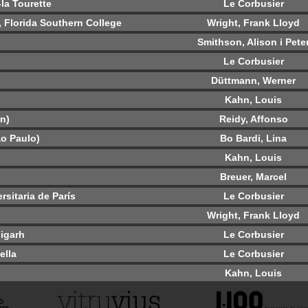
la Tourette
Le Corbusier
ó, Florida Southern College
Wright, Frank Lloyd
Smithson, Alison i Pete
Le Corbusier
Düttmann, Werner
Kahn, Louis
n)
Reidy, Affonso
o Paulo)
Bo Bardi, Lina
Kahn, Louis
Breuer, Marcel
rsitaria de París
Le Corbusier
Wright, Frank Lloyd
igarh
Le Corbusier
ella
Le Corbusier
Kahn, Louis