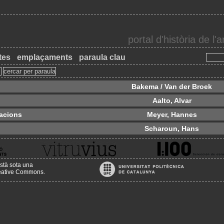
portal d'història de l
tes
emplaçaments
paraula clau
Bakema / Van der Broek
Aalto, Alvar
Nacions
Meyer, Hannes
Scharoun, Hans
stà sota una
reative Commons
.