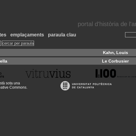
portal d'història de l
tes
emplaçaments
paraula clau
Kahn, Louis
ella
Le Corbusier
stà sota una
reative Commons
.