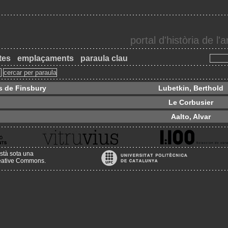
portal d'història de l
tes
emplaçaments
paraula clau
s de Finsbury
Lubetkin, Berthold
Le Corbusier
Aalto, Alvar
stà sota una
reative Commons
.