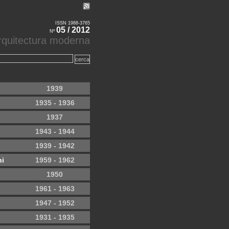
ISSN 1988-3765
05 / 2012
Nº
'arquitectura moderna
1939
1935 - 1936
1937
1943 - 1944
1939 - 1942
ni
1959 - 1962
1950
1961 - 1963
1947 - 1952
1931 - 1935