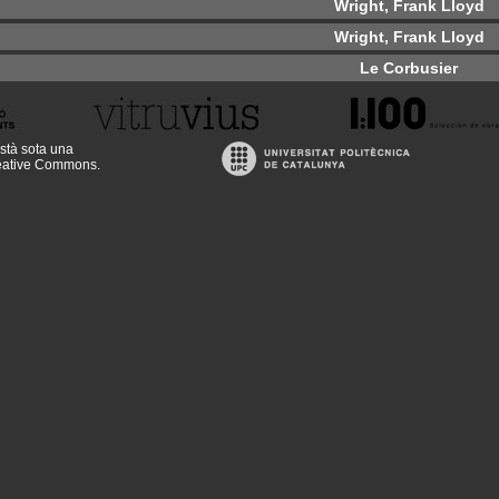
Wright, Frank Lloyd
Wright, Frank Lloyd
Le Corbusier
stà sota una
reative Commons
.