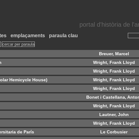
portal d'història de l
tes
emplaçaments
paraula clau
Breuer, Marcel
n
Wright, Frank Lloyd
Wright, Frank Lloyd
Solar Hemicycle House)
Wright, Frank Lloyd
Wright, Frank Lloyd
Bonet i Castellana, Anto
Wright, Frank Lloyd
Lautner, John
Wright, Frank Lloyd
rsitaria de París
Le Corbusier