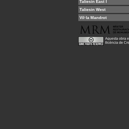
Taliesin East I
Taliesin West
Vil·la Mandrot
Aquesta obra e
llicència de C