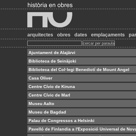
arquitectes
obres
dates
emplaçaments
par
Ajuntament de Alajärvi
Biblioteca de Seinäjoki
Biblioteca del Col·legi Benedictí de Mount Angel
Casa Oliver
Centre Cívic de Kiruna
Centre Cívic de Marl
Museu Aalto
Museu de Bagdad
Palau de Congressos a Helsinki
Pavelló de Finlandia a l'Exposició Universal de Nov