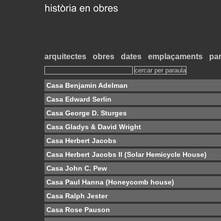
arquitectes
obres
dates
emplaçaments
par
Casa Benjamin Adelman
Casa Edward Serlin
Casa George D. Sturges
Casa Gladys & David Wright
Casa Herbert Jacobs
Casa Herbert Jacobs II (Solar Hemicycle House)
Casa John C. Pew
Casa Paul Hanna (Honeycomb house)
Casa Ralph Jester
Casa Rose Pauson