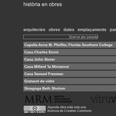
arquitectes
obres
dates
emplaçaments
par
Capella Anne M. Pfeiffer, Florida Southern College
Casa Charles Ennis
Casa John Storer
Casa Millard 'la Miniatura'
Casa Samuel Freeman
Gratacel de vidre
Sinagoga Beth Sholom
Aquesta obra està sota una
llicència de Creative Commons
.