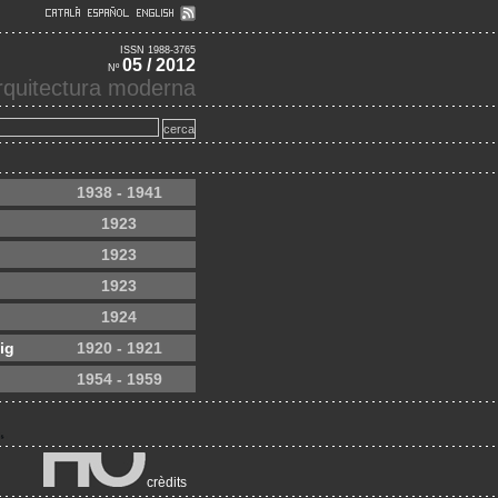
ISSN 1988-3765
05 / 2012
Nº
'arquitectura moderna
1938 - 1941
1923
1923
1923
1924
ig
1920 - 1921
1954 - 1959
crèdits