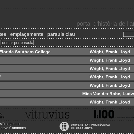
portal d'història de l
tes
emplaçaments
paraula clau
 Florida Southern College
Wright, Frank Lloyd
Wright, Frank Lloyd
Wright, Frank Lloyd
'
Wright, Frank Lloyd
Wright, Frank Lloyd
Mies Van der Rohe, Ludw
Wright, Frank Lloyd
stà sota una
reative Commons
.