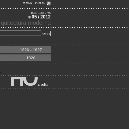
ISSN 1988-3765
05 / 2012
Nº
'arquitectura moderna
1926 - 1927
1926
crèdits