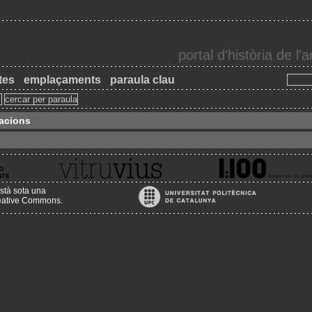
portal d'història de l
tes
emplaçaments
paraula clau
Nacions
stà sota una
reative Commons
.