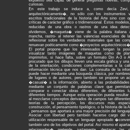
expuesto sea capaz de generar preguntas nuevas, comp
curiosas.
En este trabajo se induce a, como decía Zevi,
arquitectónicamente�, no sólo con los instrumentos 
escritos tradicionales de la historia del Arte sino con o
críticas de carácter gráfico o tridimensional. Estos modelos
reducidas de una obra o rastros de una idea dete
olvidemos, �maqueta� viene de la palabra italiana
mancha, rastro- al retener las valencias esenciales de l
reflexionar sobre los verdaderos materiales que las com
renuevan poéticamente como �proyectos arquitectónicos�
El portal propone que los interesados tengan la posi
visualizar tanto imágenes de maquetas como de pla
imprimirlos, si hace falta, sobre un formato Din A-3 o 
procurado que los dibujos lleven una escala gráfica y una
de la orientación, condiciones complementarias a la cal
información técnica que nos dan. La consulta de la info
puede hacer mediante una búsqueda clásica, por nombres
de lugares o de autores, pero también se propone un 
�casual� a la información, abierto a las probabilidades
mediante un conjunto de palabras clave que permitan 
comparar o conectar obras diferentes, de diferentes l
diferentes tiempos. Aunque esta operación pueda resultar 
al mezclarse conceptos derivados de campos tan diferente
teorías de la percepción, los discursos más espacia
construcción, el pensamiento tipológico, o la historia de la A
, pensamos que aportará a una mayor precisión del lenguaje
Asociar con libertad pero también hacerse cargo del v
utilización responsable de un lenguaje apropiado �conven
también uno de los objetivos del portal. Así mismo el apar
relacionadas� pretende, justamente, destacar las 