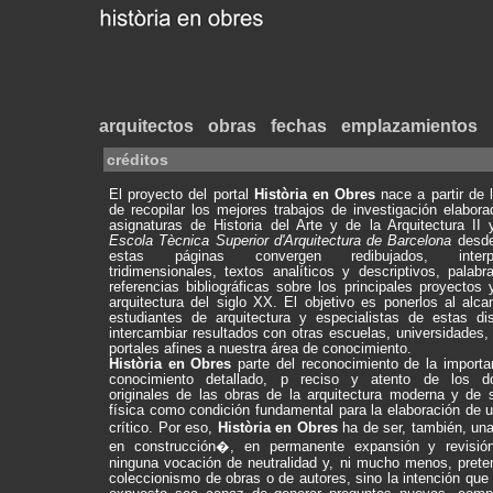
arquitectos
obras
fechas
emplazamientos
créditos
El proyecto del portal
Història en Obres
nace a partir de 
de recopilar los mejores trabajos de investigación elabor
asignaturas de Historia del Arte y de la Arquitectura II 
Escola Tècnica Superior d'Arquitectura de Barcelona
desd
estas páginas convergen redibujados, interpre
tridimensionales, textos analíticos y descriptivos, palab
referencias bibliográficas sobre los principales proyectos
arquitectura del siglo XX. El objetivo es ponerlos al alc
estudiantes de arquitectura y especialistas de estas dis
intercambiar resultados con otras escuelas, universidades,
portales afines a nuestra área de conocimiento.
Història en Obres
parte del reconocimiento de la importa
conocimiento detallado, p reciso y atento de los d
originales de las obras de la arquitectura moderna y de s
física como condición fundamental para la elaboración de 
crítico. Por eso,
Història en Obres
ha de ser, también, un
en construcción�, en permanente expansión y revisió
ninguna vocación de neutralidad y, ni mucho menos, prete
coleccionismo de obras o de autores, sino la intención que 