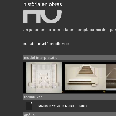
arquitectes
obres
dates
emplaçaments
par
muntatge
,
pavelló
,
prototip
,
vidre
,
model interpretatiu
redibuixat
Davidson Wayside Markets, plànols
anàlisi