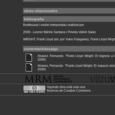
obres relacionades
bibliografia
Redibuixat i model interpretatiu realitzat per:
2009 - Leonor Bährle Santana i Pineda Vallvè Salas
WRIGHT, Frank Lloyd (ed. por Yukio Futagawa).
Frank Lloyd Wrig
comentaris/assaigs
Alvarez, Fernando. "Frank Lloyd Wright. El regreso a la
2009).
Alvarez, Fernando. "Frank Lloyd Wright. El espacio único 
2009).
Aquesta obra està sota una
llicència de Creative Commons
.