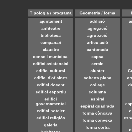
Tipologia / programa
Geometria / forma
ajuntament
addició
a
anfiteatre
agregació
biblioteca
agrupació
campanari
articulació
claustre
cantonada
consell municipal
capsa
edifici asistencial
cercle
edifici cultural
cluster
C
edifici d'oficines
coberta plana
cr
edifici docent
collage
d
edifici esportiu
columna
edifici
espiral
governamental
esp
espiral quadrada
edifici hoteler
e
forma còncava
edifici religiós
espa
forma convexa
galeria
forma corba
e