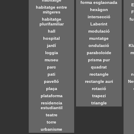
habitatge
forma esglaonada
E
habitatge entre
hexàgon
mitgeres
F
intersecció
habitatge
fu
plurifamiliar
Laberint
hall
modulació
hospital
muntatge
jardí
ondulació
Kl
loggia
paraboloide
m
museu
prisma pur
parc
quadrat
pati
rectangle
n
pavelló
rectangle auri
Ne
plaça
rotació
plataforma
trapezi
residencia
triangle
estudiantil
teatre
torre
urbanisme