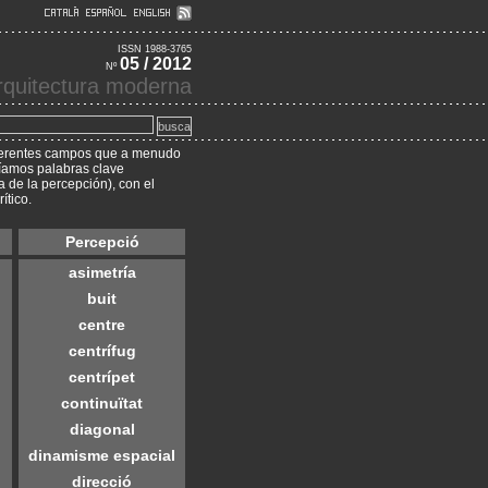
ISSN 1988-3765
05 / 2012
Nº
 arquitectura moderna
diferentes campos que a menudo
aríamos palabras clave
a de la percepción), con el
ítico.
Percepció
asimetría
buit
centre
centrífug
centrípet
continuïtat
diagonal
dinamisme espacial
direcció