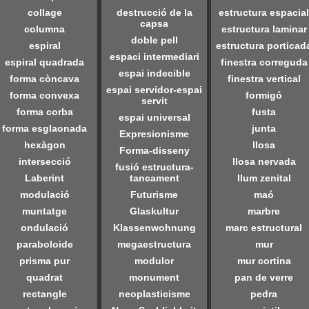
collage
destrucció de la
estructura espacial
capsa
columna
estructura laminar
doble pell
espiral
estructura porticad
espaci intermediari
espiral quadrada
finestra correguda
espai indecible
forma còncava
finestra vertical
espai servidor-espai
forma convexa
formigó
servit
forma corba
fusta
espai universal
forma esglaonada
junta
Expresionisme
hexàgon
llosa
Forma-disseny
intersecció
llosa nervada
fusió estructura-
Laberint
tancament
llum zenital
modulació
Futurisme
maó
muntatge
Glaskultur
marbre
ondulació
Klassenwohnung
marc estructural
paraboloide
megaestructura
mur
prisma pur
modulor
mur cortina
quadrat
monument
pan de verre
rectangle
neoplasticisme
pedra