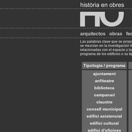
arquitectos
obras
fe
Las palabras clave que se propo
se mezclan en la investigación h
relacionadas con el espacio y la
programa de los edificios o su ti
Tipologia / programa
ajuntament
anfiteatre
biblioteca
campanari
claustre
consell municipal
edifici asistencial
edifici cultural
edifici d'oficines