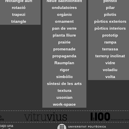
rectangle auri
Neue Sachlichkeit
peristil
rotació
ondulatoires
pilar
trapezi
orgànic
pilotis
triangle
ornament
pòrtics exteriors
pan de verre
pòrtics interiors
planta lliure
prototip
prairie
rampa
promenade
terrassa
propaganda
terreny inclinat
Raumplan
vidre
rigor
voladiu
simbòlic
volta
síntesi de les arts
textura
usonian
work-space
 bajo una