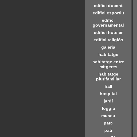
edifici docent
edifici esportiu
edifici
governamental
edifici hoteler
edifici religiós
galeria
habitatge
habitatge entre
mitgeres
habitatge
plurifamiliar
hall
hospital
jardí
loggia
museu
parc
pati