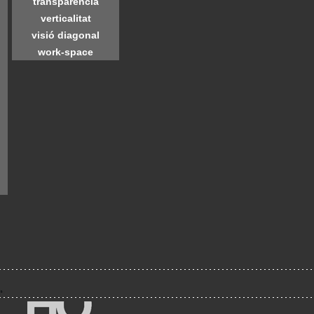
transparència
verticalitat
visió diagonal
work-space