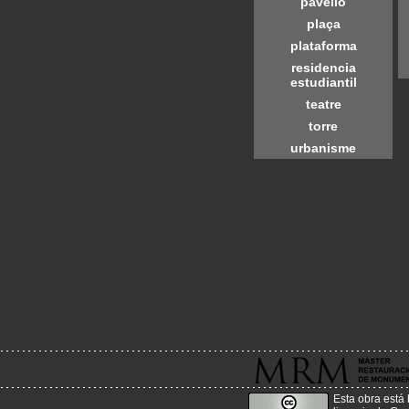
pavelló
plaça
plataforma
residencia
estudiantil
teatre
torre
urbanisme
Esta obra está