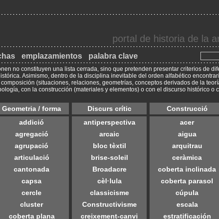
portal de historia de la
chas
emplazamientos
palabra clave
nen no constituyen una lista cerrada, sino que pretenden presentar criterios de 
istórica. Asimismo, dentro de la disciplina inevitable del orden alfabético encontr
 composición (situaciones, relaciones, geometrías, conceptos derivados de la teorí
pología, con la construcción (materiales y elementos) o con el discurso histórico o cr
Geometria / forma
Discurs crític
Construcció
addició
antiperspectiva
acer
agregació
arcaic
aigua
agrupació
bloc tèxtil
arquitrau
articulació
brise-soleil
ceràmica
cantonada
Broadacre
coberta inclinada
capsa
cèl·lula
coberta parasol
cercle
classicisme
cúpula
cluster
Constructivisme
escala
coberta plana
creixement-canvi
estratificación