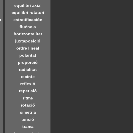
equilibri axial
equilibri rotatori
a
estratificación
fluència
horitzontalitat
juxtaposició
ordre lineal
polaritat
proporció
radialitat
recinte
reflexió
repetició
ritme
rotació
simetria
tensió
trama