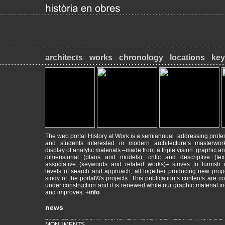
architects
works
chronology
locations
ke
The web portal History at Work is a semiannual addressing profe
and students interested in modern architecture’s masterwor
display of analytic materials –made from a triple vision: graphic an
dimensional (plans and models), critic and descriptive (tex
2017-09-18
Máster de Restauración de Monumentos
associative (keywords and related works)– strives to furnish d
PATRIMONI - RESTAURACIÓ - HISTÒRIA
levels of search and approach, all together producing new prop
study of the portal\\\'s projects. This publication’s contents are c
under construction and it is renewed while our graphic material i
2014-09-26
INICI DE CURS ACADÈMIC
and improves.
+info
Animeu-vos a visitar el web del Màster de Restauració de Monum
mrmbcn.net/
news
2013-12-10
INSCRIPCIONS AL MÀSTER DE RESTAURACIÓ DE
MONUMENTS