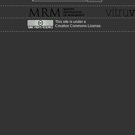
master.mrm@upc.edu
www.mrmbcn.net
This site is under a
Creative Commons License
.
2012-03-13
Nova adreça del Portal!
Acabem d'enllestir el canvi de servidor, a un més estable, amb m
i amb més prestacions, canviant l'adreça per:
www.historiaenobres.net
2010-08-26
Sorgeix la versió en castellà de la web vitruvius!
http://www.vitruvius.es/
2010-04-25
Nova actualització de continguts!
Estem començant a pujar la nova actualització del seme
primavera!