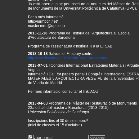
Ja està obert el plaç per inscriure al nou curs del Màster de Res
de Monuments de la Universitat Politècnica de Catalunya (UPC).
Per a més informació:
http://mrmbcn.net/
master.mrm@upc.edu
2013-11-18
Programa de Historia de l'Arquitectura a l'Escola
d'Arquitectura de Barcelona
Programa de l'assignatura d'història III a la ETSAB
2013-10-18
Salvem el Finsbury centre!
http://
savefinsburyhealthcentre.
wordpress.com/
2013-07-01
I Congrès Internacional Estrategies Materials i Arquit
Vegetal
Informació i Call for papers per al
I Congrés Internacional ESTR
MATERIALES y ARQUITECTURA VEGETAL de la Universidad Fr
de Vitoria de Madrid.
Per més informació, consultar el link,
AQUÍ
2013-04-03
Programa del Màster de Restauració de Monuments
23a edició del màster a Barcelona. (2013-2015)
Universitat Politècnica de Catalunya
Inscripcions fins el 30 de setembre!!
(Inici de classes el 15 d'octubre)
Consulta el programa del curs
aquí
!
També pots sol·licitar informació en castellà o anglés a